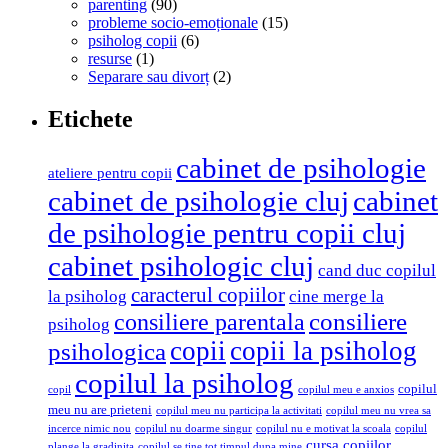
parenting
(90)
probleme socio-emoționale
(15)
psiholog copii
(6)
resurse
(1)
Separare sau divorț
(2)
Etichete
cabinet de psihologie
ateliere pentru copii
cabinet de psihologie cluj
cabinet
de psihologie pentru copii cluj
cabinet psihologic cluj
cand duc copilul
caracterul copiilor
la psiholog
cine merge la
consiliere parentala
consiliere
psiholog
copii
copii la psiholog
psihologica
copilul la psiholog
copilul
copil
copilul meu e anxios
meu nu are prieteni
copilul meu nu participa la activitati
copilul meu nu vrea sa
incerce nimic nou
copilul nu doarme singur
copilul nu e motivat la scoala
copilul
cursa copiilor
plange la gradinita
copilul se tine tot timpul dupa mine