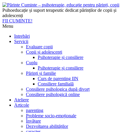
Psihoeducație și suport terapeutic dedicat părinților de copii și
adolescenți
FII CUMINTE!
Menu
Intrebări
Servicii
Evaluare copii
Copii și adolescenți
Psihoterapie și consiliere
Cuplu
Psihoterapie și consiliere
Părinți și familie
Curs de parenting IIN
Consiliere familială
Consiliere psihologica după divorț
Consiliere psihologică online
Ateliere
Articole
parenting
Probleme socio-emoționale
Învățare
Dezvoltarea abilităților
caracter