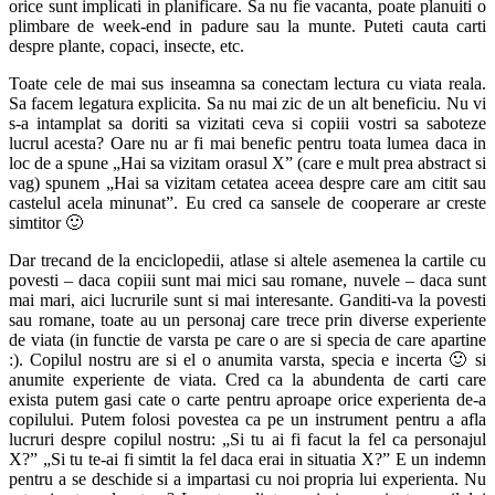
orice sunt implicati in planificare. Sa nu fie vacanta, poate planuiti o
plimbare de week-end in padure sau la munte. Puteti cauta carti
despre plante, copaci, insecte, etc.
Toate cele de mai sus inseamna sa conectam lectura cu viata reala.
Sa facem legatura explicita. Sa nu mai zic de un alt beneficiu. Nu vi
s-a intamplat sa doriti sa vizitati ceva si copiii vostri sa saboteze
lucrul acesta? Oare nu ar fi mai benefic pentru toata lumea daca in
loc de a spune „Hai sa vizitam orasul X” (care e mult prea abstract si
vag) spunem „Hai sa vizitam cetatea aceea despre care am citit sau
castelul acela minunat”. Eu cred ca sansele de cooperare ar creste
simtitor 🙂
Dar trecand de la enciclopedii, atlase si altele asemenea la cartile cu
povesti – daca copiii sunt mai mici sau romane, nuvele – daca sunt
mai mari, aici lucrurile sunt si mai interesante. Ganditi-va la povesti
sau romane, toate au un personaj care trece prin diverse experiente
de viata (in functie de varsta pe care o are si specia de care apartine
:). Copilul nostru are si el o anumita varsta, specia e incerta 🙂 si
anumite experiente de viata. Cred ca la abundenta de carti care
exista putem gasi cate o carte pentru aproape orice experienta de-a
copilului. Putem folosi povestea ca pe un instrument pentru a afla
lucruri despre copilul nostru: „Si tu ai fi facut la fel ca personajul
X?” „Si tu te-ai fi simtit la fel daca erai in situatia X?” E un indemn
pentru a se deschide si a impartasi cu noi propria lui experienta. Nu