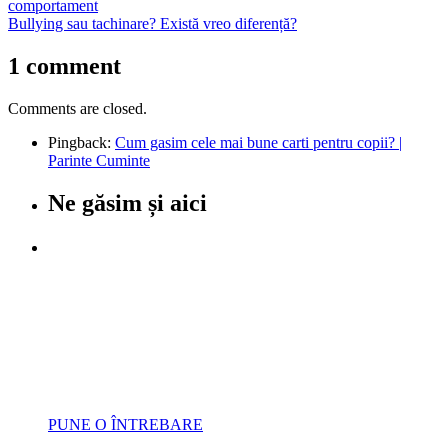
comportament
Bullying sau tachinare? Există vreo diferență?
1 comment
Comments are closed.
Pingback:
Cum gasim cele mai bune carti pentru copii? |
Parinte Cuminte
Ne găsim și aici
Parenting Q&A
Sfatul psihologului
pentru un
Părinte Cuminte
Trimite întrebările tale
și urmărește rubrica
PUNE O ÎNTREBARE