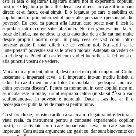
este si asta o legatura? Legatura dintre noi si experienta copilului
nostru. O legatura putin altfel decat cea directa in care il intrebam
direct: ce-ai facut, ce-ai simtit. E o legatura pe care o stabilim cu
copilul nostru prin intermediul unei alte persoane (personajul din
poveste). Eu cred ca putem afla lucruri care poate n-ar fi iesit la
suprafata intr-o conversatie obisnuita. Nu ma gandesc aici la a-l
trage de limba, ma gandesc la grija autentica de a afla cat mai multe
despre propriul nostru copil. In plus, ceea ce vad copiii intr-o
poveste poate fi total diferit de ce vedem noi. Nu sariti sa le
„interpretati” povestile sau sa le oferiti morala. Asteptati sa vedeti ce
au ei de spus. Puteti afla astfel cum vad ei lucrurile si la fel pot si ei
afla punctul vostru de vedere.
Mai am un argument, ultimul, desi nu cel mai putin important. Cititul
inseamna a impartasi ceva, a fi impreuna intr-un mediu linistit si
calm. In cazul meu nu am folosit niciodata ca pedeapsa „nu mai
citim povestea diseara”. Pentru ca momentul in care copilul meu mi
se incolaceste in brate, ii simt respiratia calma (in sfarsit 🙂 si o vad
scufundandu-se in poveste e nepretuit. Daca i l-as lua ar fi o
pedeapsa cel putin la fel de mare si pentru mine.
Ca si concluzie, folosim cartile ca sa cream o legatura intre lectura si
viata reala, ca instrument pentru a cunoaste experientele copiilor
nostri, ca activitate prin care impartasim ceva, in care suntem
impreuna. Cam atatea argumente am gasit eu, dar sunt binevenite cat