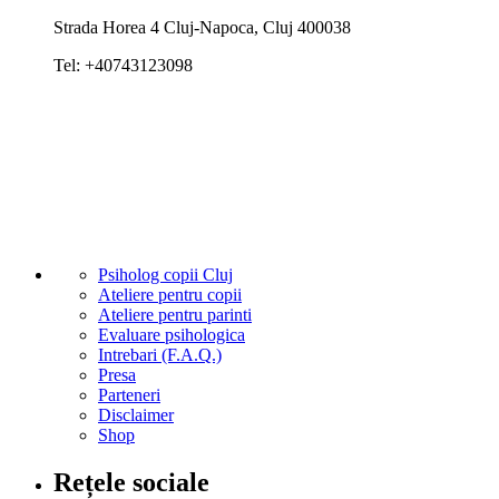
Strada Horea 4
Cluj-Napoca
,
Cluj
400038
Tel:
+40743123098
Psiholog copii Cluj
Ateliere pentru copii
Ateliere pentru parinti
Evaluare psihologica
Intrebari (F.A.Q.)
Presa
Parteneri
Disclaimer
Shop
Rețele sociale