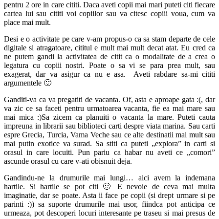
pentru 2 ore in care cititi. Daca aveti copii mai mari puteti citi fiecare
cartea lui sau cititi voi copiilor sau va citesc copiii voua, cum va
place mai mult.
Desi e o activitate pe care v-am propus-o ca sa stam departe de cele
digitale si atragatoare, cititul e mult mai mult decat atat. Eu cred ca
ne putem gandi la activitatea de citit ca o modalitate de a crea o
legatura cu copiii nostri. Poate o sa vi se para prea mult, sau
exagerat, dar va asigur ca nu e asa. Aveti rabdare sa-mi cititi
argumentele 🙂
Ganditi-va ca va pregatiti de vacanta. Of, asta e aproape gata :(, dar
va zic ce sa faceti pentru urmatoarea vacanta, fie ea mai mare sau
mai mica :)Sa zicem ca planuiti o vacanta la mare. Puteti cauta
impreuna in librarii sau biblioteci carti despre viata marina. Sau carti
espre Grecia, Turcia, Vama Veche sau ce alte destinatii mai mult sau
mai putin exotice va surad. Sa stiti ca puteti „explora” in carti si
orasul in care locuiti. Pun pariu ca habar nu aveti ce „comori”
ascunde orasul cu care v-ati obisnuit deja.
Gandindu-ne la drumurile mai lungi… aici avem la indemana
hartile. Si hartile se pot citi 🙂 E nevoie de ceva mai multa
imaginatie, dar se poate. Asta ii face pe copii (si drept urmare si pe
parinti :)) sa suporte drumurile mai usor, fiindca pot anticipa ce
urmeaza, pot descoperi locuri interesante pe traseu si mai presus de