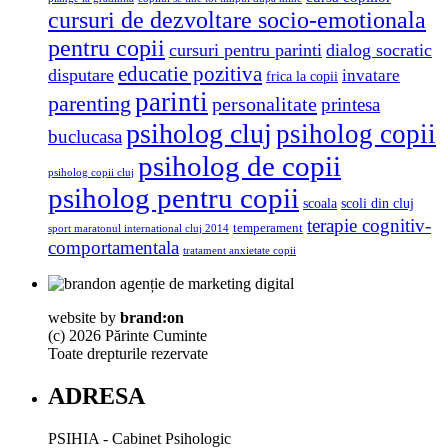
cursuri de dezvoltare socio-emotionala
pentru copii
cursuri pentru parinti
dialog socratic
educatie pozitiva
disputare
invatare
frica la copii
parinti
parenting
personalitate
printesa
psiholog cluj
psiholog copii
buclucasa
psiholog de copii
psiholog copii cluj
psiholog pentru copii
scoala
scoli din cluj
terapie cognitiv-
temperament
sport maratonul international cluj 2014
comportamentala
tratament anxietate copii
website by
brand:on
(c) 2026 Părinte Cuminte
Toate drepturile rezervate
ADRESA
PSIHIA - Cabinet Psihologic