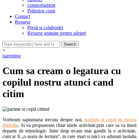
comportament
Psiholog copii
Contact
Resurse
Presă și colaborări
Resurse gratuite pentru părinți
×
parenting
Cum sa cream o legatura cu
copilul nostru atunci cand
citim
Vorbeam saptamana trecuta despre noi,
parinti si copii in epoca
digitala
. Si va propuneam chiar unele activitati prin care sa va tineti
departe de tehnologie. Intre timp m-am mai gandit la o activitate,
cum ar fi „o seara de lectura”,
in care mari si mici va adunati laolalta