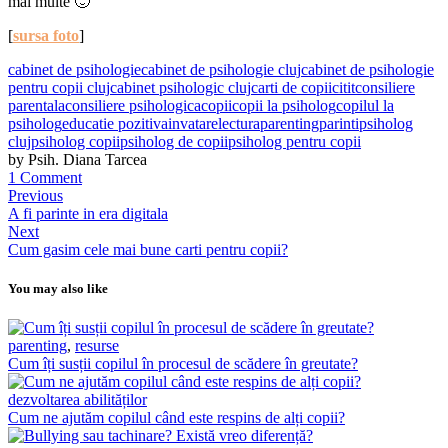
mai multe 🙂
[
sursa foto
]
cabinet de psihologie
cabinet de psihologie cluj
cabinet de psihologie
pentru copii cluj
cabinet psihologic cluj
carti de copii
citit
consiliere
parentala
consiliere psihologica
copii
copii la psiholog
copilul la
psiholog
educatie pozitiva
invatare
lectura
parenting
parinti
psiholog
cluj
psiholog copii
psiholog de copii
psiholog pentru copii
by Psih. Diana Tarcea
1 Comment
Previous
A fi parinte in era digitala
Next
Cum gasim cele mai bune carti pentru copii?
You may also like
parenting
,
resurse
Cum îți susții copilul în procesul de scădere în greutate?
dezvoltarea abilităților
Cum ne ajutăm copilul când este respins de alți copii?