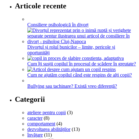
Articole recente
Consiliere psihologică în divorț
Divorțul și rolul bunicilor – limite, pericole și
oportunități
Cum îți susții copilul în procesul de scădere în greutate?
Cum ne ajutăm copilul când este respins de alți copii?
Bullying sau tachinare? Există vreo diferență?
Categorii
ateliere pentru copii
(3)
caracter
(8)
comportament
(4)
dezvoltarea abilităților
(13)
învățare
(11)