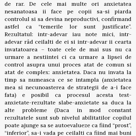
de rar. De cele mai multe ori anxietatea
nesanatoasa ii face pe copii sa-si piarda
controlul si sa devina neproductivi, confirmand
astfel ca “temerile lor sunt justificate”.
Rezultatul: intr-adevar iau note mici, intr-
adevar râd ceilalti de ei si intr-adevar ii cearta
invatatoarea – toate cele de mai sus nu ca
urmare a nestiintei ci ca urmare a lipsei de
control asupra unui proces atat de comun si
atat de complex: anxietatea. Daca nu invata la
timp sa numeasca ce se intampla (anxietatea
mea si necunoasterea de strategii de a-i face
fata) e posibil ca procesul acesta test-
anxietate-rezultate slabe-anxietate sa duca la
alte probleme (Daca in mod constant
rezultatele sunt sub nivelul abilitatilor copilul
poate ajunge sa se autoevalueze ca fiind “prost”,
“inferior”, sa-i vada pe ceilalti ca fiind mai buni