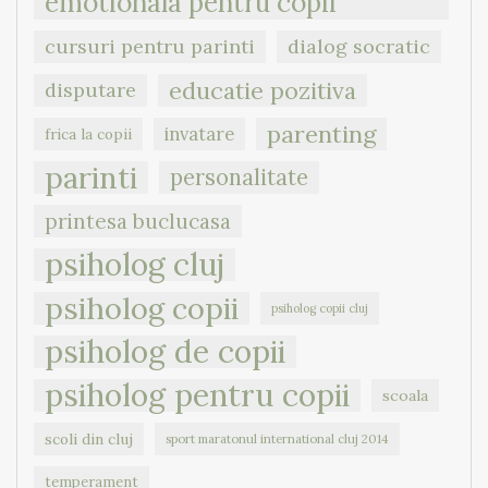
emotionala pentru copii
cursuri pentru parinti
dialog socratic
educatie pozitiva
disputare
parenting
invatare
frica la copii
parinti
personalitate
printesa buclucasa
psiholog cluj
psiholog copii
psiholog copii cluj
psiholog de copii
psiholog pentru copii
scoala
scoli din cluj
sport maratonul international cluj 2014
temperament