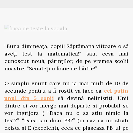
“Buna dimineața, copii! Săptămana viitoare o să
aveți test la matematică!” sau, ceva mai
cunoscut nouă, părinților, de pe vremea școlii
noastre: “Scoateți o foaie de hârtie!”
O simplu enunt care nu ia mai mult de 10 de
secunde pentru a fi rostit va face ca
cel puțin
unul din 5 copii
să devină neliniștiți. Unii
dintre ei vor merge mai departe si probabil se
vor ingrijora ( “Daca nu o sa stiu nimic la
test?”, “Daca iau doar FB?” (in caz ca nu stiati
exista si E (excelent), ceea ce plaseaza FB-ul pe