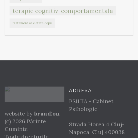
terapie cognitiv-comportamentala
tratament anxietate copii
ADRESA
PSIHIA - Cabinet
Psihologic
website by
brand:on
(c) 2026 Părinte
Strada Horea 4
Cluj-
Cuminte
Napoca
,
Cluj
400038
Toate drepturile