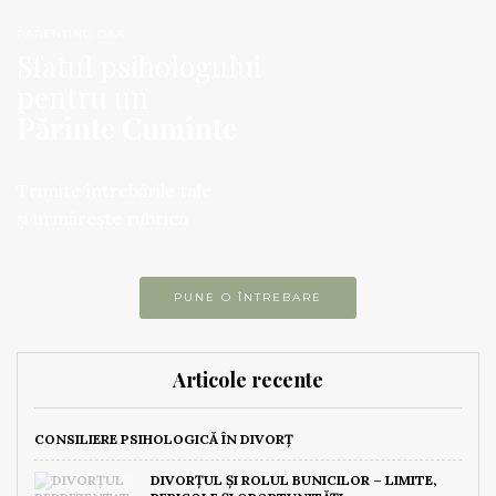
PARENTING Q&A
Sfatul psihologului
pentru un
Părinte Cuminte
Trimite întrebările tale
și urmărește rubrica
PUNE O ÎNTREBARE
Articole recente
CONSILIERE PSIHOLOGICĂ ÎN DIVORȚ
DIVORȚUL ȘI ROLUL BUNICILOR – LIMITE,