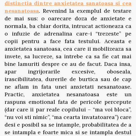
distinctia dintre anxietatea sanatoasa si cea
nesanatoasa
. Revenind la exemplul de testare
de mai sus: o oarecare doza de anxietate e
normala, ba chiar dorita, intrucat actioneaza ca
o infuzie de adrenalina care-i “trezeste” pe
copii pentru a face fata testului. Aceasta e
anxietatea sanatoasa, cea care ii mobilizeaza sa
invete, sa lucreze, sa intrebe ca sa fie cat mai
bine lamuriti despre ce au de facut. Daca insa,
apar ingrijorarile excesive, oboseala,
irascibilitatea, durerile de burtica sau de cap
ne aflam in fata unei anxietati nesanatoase.
Practic, anxietatea nesanatoasa este un
raspuns emotional fata de pericole percepute
(dar care ii par reale copilului – “ma voi bloca”,
“nu voi sti nimic”, “ma cearta invatatoarea”) care
desi e posibil sa se intample, probabilitatea de a
se intampla e foarte mica si se intampla destul