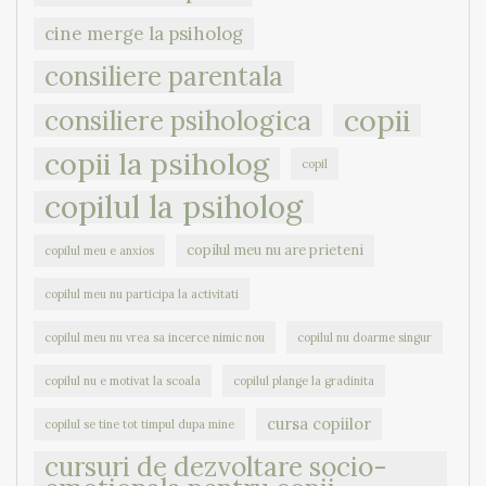
cine merge la psiholog
consiliere parentala
copii
consiliere psihologica
copii la psiholog
copil
copilul la psiholog
copilul meu nu are prieteni
copilul meu e anxios
copilul meu nu participa la activitati
copilul meu nu vrea sa incerce nimic nou
copilul nu doarme singur
copilul nu e motivat la scoala
copilul plange la gradinita
cursa copiilor
copilul se tine tot timpul dupa mine
cursuri de dezvoltare socio-