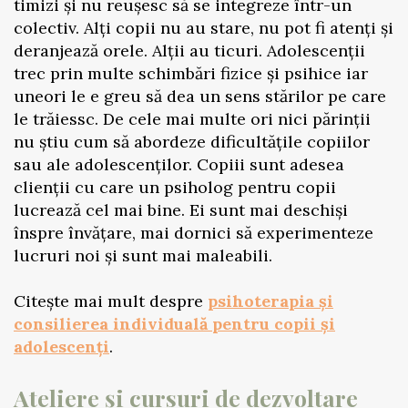
timizi și nu reușesc să se integreze într-un
colectiv. Alți copii nu au stare, nu pot fi atenți și
deranjează orele. Alții au ticuri. Adolescenții
trec prin multe schimbări fizice și psihice iar
uneori le e greu să dea un sens stărilor pe care
le trăiessc. De cele mai multe ori nici părinții
nu știu cum să abordeze dificultățile copiilor
sau ale adolescenților. Copiii sunt adesea
clienții cu care un psiholog pentru copii
lucrează cel mai bine. Ei sunt mai deschiși
înspre învățare, mai dornici să experimenteze
lucruri noi și sunt mai maleabili.
Citește mai mult despre
psihoterapia și
consilierea individuală pentru copii și
adolescenți
.
Ateliere și cursuri de dezvoltare