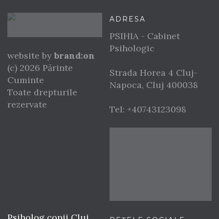
ADRESA
PSIHIA - Cabinet
Psihologic
website by
brand:on
(c) 2026 Părinte
Strada Horea 4
Cluj-
Cuminte
Napoca
,
Cluj
400038
Toate drepturile
rezervate
Tel:
+40743123098
Psiholog copii Cluj