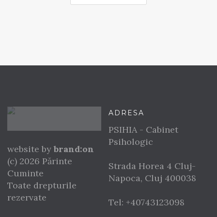
ADRESA
PSIHIA - Cabinet
Psihologic
website by
brand:on
(c) 2026 Părinte
Strada Horea 4
Cluj-
Cuminte
Napoca
,
Cluj
400038
Toate drepturile
rezervate
Tel:
+40743123098