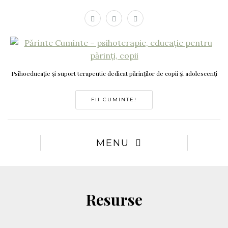
Psihoeducație și suport terapeutic dedicat părinților de copii și adolescenți
FII CUMINTE!
MENU
Resurse