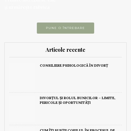
și urmărește rubrica
PUNE O ÎNTREBARE
Articole recente
CONSILIERE PSIHOLOGICĂ ÎN DIVORȚ
DIVORȚUL ȘI ROLUL BUNICILOR – LIMITE,
PERICOLE ȘI OPORTUNITĂȚI
CUM ÎȚI SUSȚII COPILUL ÎN PROCESUL DE