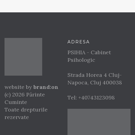
ADRESA
PSIHIA - Cabinet
Psihologic
Strada Horea 4
Cluj-
Napoca
,
Cluj
400038
website by
brand:on
(c) 2026 Părinte
Tel:
+40743123098
Cuminte
Toate drepturile
rezervate