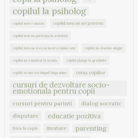
copilul la psiholog
copilul meu nu are prieteni
copilul meu e anxios
copilul meu nu participa la activitati
copilul meu nu vrea sa incerce nimic nou
copilul nu doarme singur
copilul nu e motivat la scoala
copilul plange la gradinita
cursa copiilor
copilul se tine tot timpul dupa mine
cursuri de dezvoltare socio-
emotionala pentru copii
cursuri pentru parinti
dialog socratic
educatie pozitiva
disputare
parenting
invatare
frica la copii