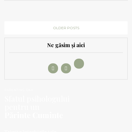
OLDER POSTS
Ne găsim și aici
PARENTING Q&A
Sfatul psihologului
pentru un
Părinte Cuminte
Trimite întrebările tale