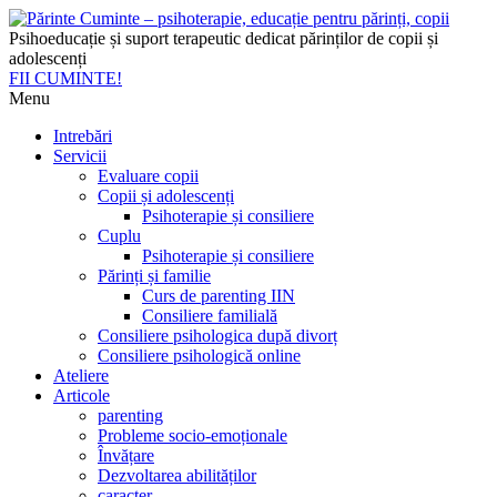
Psihoeducație și suport terapeutic dedicat părinților de copii și
adolescenți
FII CUMINTE!
Menu
Intrebări
Servicii
Evaluare copii
Copii și adolescenți
Psihoterapie și consiliere
Cuplu
Psihoterapie și consiliere
Părinți și familie
Curs de parenting IIN
Consiliere familială
Consiliere psihologica după divorț
Consiliere psihologică online
Ateliere
Articole
parenting
Probleme socio-emoționale
Învățare
Dezvoltarea abilităților
caracter