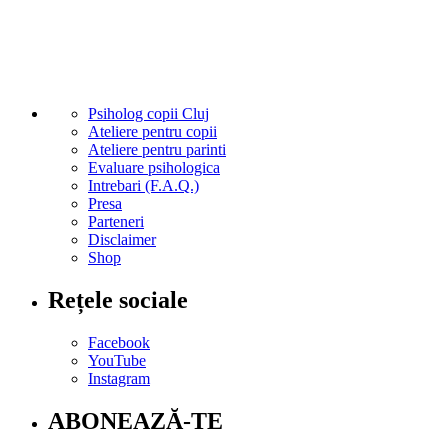
Psiholog copii Cluj
Ateliere pentru copii
Ateliere pentru parinti
Evaluare psihologica
Intrebari (F.A.Q.)
Presa
Parteneri
Disclaimer
Shop
Rețele sociale
Facebook
YouTube
Instagram
ABONEAZĂ-TE