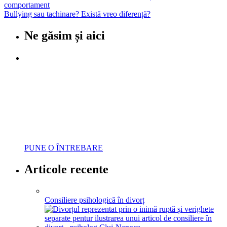
comportament
Bullying sau tachinare? Există vreo diferență?
Ne găsim și aici
Parenting Q&A
Sfatul psihologului
pentru un
Părinte Cuminte
Trimite întrebările tale
și urmărește rubrica
PUNE O ÎNTREBARE
Articole recente
Consiliere psihologică în divorț