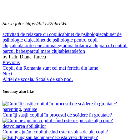
Sursa foto: https://bit.ly/2hhrrWn
activitati de relaxare cu copiii
cabinet de psihologie
cabinet de
psihologie cluj
cabinet de psihologie pentru copii
cluj
calculator
desene animate
gradina botanica cluj
parcul central.
parcul babes
parcul mare cluj
tableta
telefon
by Psih. Diana Tarcea
Previous
Copiii din Romania sunt cei mai fericiti din lume!
Next
Altfel de scoala. Scoala de sub pod.
You may also like
parenting
,
resurse
Cum îți susții copilul în procesul de scădere în greutate?
dezvoltarea abilităților
Cum ne ajutăm copilul când este respins de alți copii?