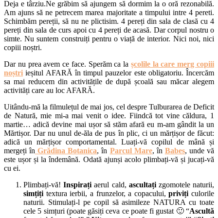
Deja e târziu.Ne grăbim să ajungem să dormim la o oră rezonabilă.
Am ajuns să ne petrecem marea majoritate a timpului intre 4 pereti.
Schimbăm pereții, să nu ne plictisim. 4 pereți din sala de clasă cu 4
pereți din sala de curs apoi cu 4 pereți de acasă. Dar corpul nostru o
simte. Nu suntem construiți pentru o viață de interior. Nici noi, nici
copiii noștri.
Dar nu prea avem ce face. Sperăm ca la
școlile la care merg copiii
noștri
ieșitul AFARĂ în timpul pauzelor este obligatoriu. Încercăm
sa mai reducem din activitățile de după școală sau măcar alegem
activități care au loc AFARĂ.
Uitându-mă la filmulețul de mai jos, cel despre Tulburarea de Deficit
de Natură, mie mi-a mai venit o idee. Fiindcă tot vine căldura, 1
martie… adică devine mai ușor să stăm afară eu m-am gândit la un
Mărtișor. Dar nu unul de-ăla de pus în plic, ci un mărțișor de făcut:
adică un mărțișor comportamental. Luați-vă copilul de mână și
mergeți în
Grădina Botanica
, în
Parcul Mare
, în
Babes
, unde vă
este ușor și la îndemână. Odată ajunși acolo plimbați-vă și jucați-vă
cu ei.
Plimbați-vă!
Inspirați
aerul cald,
ascultați
zgomotele naturii,
simțiți
textura ierbii, a frunzelor, a copacului,
priviți
culorile
naturii. Stimulați-l pe copil să asimileze NATURA cu toate
cele 5 simțuri (poate găsiți ceva ce poate fi gustat 🙂 “
Ascultă