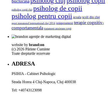
psiholog cluj
psiholog copii
buclucasa
psiholog de copii
psiholog copii cluj
psiholog pentru copii
scoala
scoli din cluj
terapie cognitiv-
temperament
sport maratonul international cluj 2014
comportamentala
tratament anxietate copii
website by
brand:on
(c) 2026 Părinte Cuminte
Toate drepturile rezervate
ADRESA
PSIHIA - Cabinet Psihologic
Strada Horea 4
Cluj-Napoca
,
Cluj
400038
Tel:
+40743123098