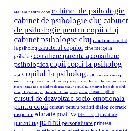
cabinet de psihologie
ateliere pentru copii
cabinet de psihologie cluj
cabinet
de psihologie pentru copii cluj
cabinet psihologic cluj
cand duc copilul
caracterul copiilor
la psiholog
cine merge la
consiliere parentala
consiliere
psiholog
copii
copii la psiholog
psihologica
copilul la psiholog
copilul
copil
copilul meu e anxios
meu nu are prieteni
copilul meu nu participa la activitati
copilul meu nu vrea sa
incerce nimic nou
copilul nu doarme singur
copilul nu e motivat la scoala
copilul
cursa copiilor
plange la gradinita
copilul se tine tot timpul dupa mine
cursuri de dezvoltare socio-emotionala
pentru copii
cursuri pentru parinti
dialog socratic
educatie pozitiva
disputare
invatare
frica la copii
parinti
parenting
personalitate
printesa