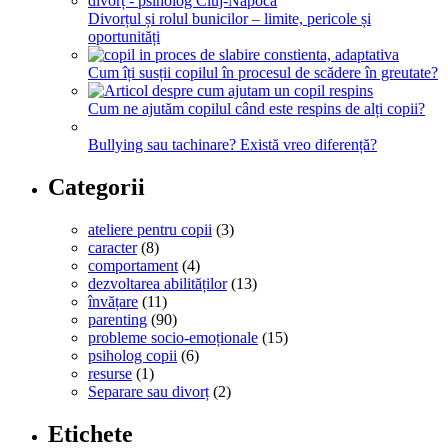
Divorțul și rolul bunicilor – limite, pericole și
oportunități
Cum îți susții copilul în procesul de scădere în greutate?
Cum ne ajutăm copilul când este respins de alți copii?
Bullying sau tachinare? Există vreo diferență?
Categorii
ateliere pentru copii
(3)
caracter
(8)
comportament
(4)
dezvoltarea abilităților
(13)
învățare
(11)
parenting
(90)
probleme socio-emoționale
(15)
psiholog copii
(6)
resurse
(1)
Separare sau divorț
(2)
Etichete