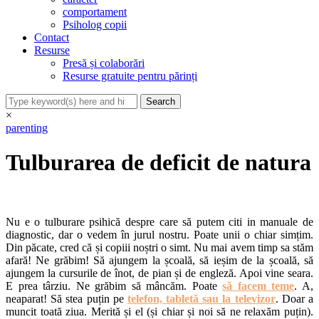
comportament
Psiholog copii
Contact
Resurse
Presă și colaborări
Resurse gratuite pentru părinți
×
parenting
Tulburarea de deficit de natura
Nu e o tulburare psihică despre care să putem citi in manuale de
diagnostic, dar o vedem în jurul nostru. Poate unii o chiar simțim.
Din păcate, cred că și copiii noștri o simt. Nu mai avem timp sa stăm
afară! Ne grăbim! Să ajungem la școală, să ieșim de la școală, să
ajungem la cursurile de înot, de pian și de engleză. Apoi vine seara.
E prea târziu.
Ne grăbim să mâncăm. Poate
să facem teme
. A,
neaparat! Să stea puțin pe
telefon, tabletă sau la televizor
. Doar a
muncit toată ziua. Merită și el (și chiar și noi să ne relaxăm puțin).