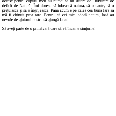
doresc pentru copilul meu nu numai să nu sufere de Tulburare de
deficit de Natură. Îmi doresc să iubească natura, să o caute, să o
prețuiască și să o îngrijească. Pâna acum e pe calea cea bună fără să
mă fi chinuit prea tare. Pentru că cei mici adoră natura, însă au
nevoie de ajutorul nostru să ajungă la ea!
Să aveți parte de o primăvară care să vă încânte simțurile!