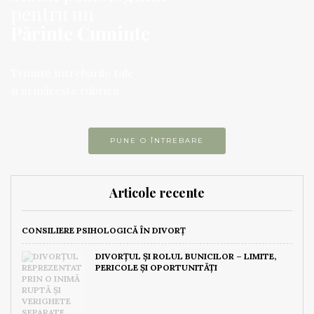
pentru un
Părinte Cuminte
Trimite întrebările tale
și urmărește rubrica
PUNE O ÎNTREBARE
Articole recente
CONSILIERE PSIHOLOGICĂ ÎN DIVORȚ
DIVORȚUL ȘI ROLUL BUNICILOR – LIMITE,
PERICOLE ȘI OPORTUNITĂȚI