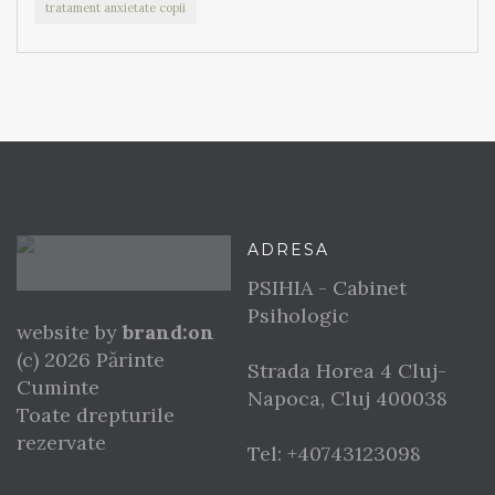
tratament anxietate copii
ADRESA
PSIHIA - Cabinet
Psihologic
website by
brand:on
(c) 2026 Părinte
Strada Horea 4
Cluj-
Cuminte
Napoca
,
Cluj
400038
Toate drepturile
rezervate
Tel:
+40743123098