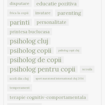
educatie pozitiva
disputare
parenting
invatare
frica la copii
parinti
personalitate
printesa buclucasa
psiholog cluj
psiholog copii
psiholog copii cluj
psiholog de copii
psiholog pentru copii
scoala
scoli din cluj
sport maratonul international cluj 2014
temperament
terapie cognitiv-comportamentala