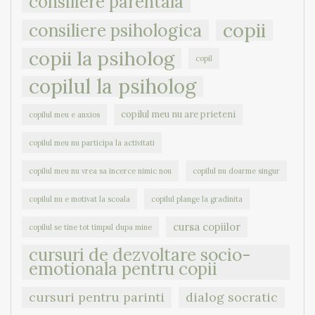
consiliere parentala
copii
consiliere psihologica
copii la psiholog
copil
copilul la psiholog
copilul meu nu are prieteni
copilul meu e anxios
copilul meu nu participa la activitati
copilul meu nu vrea sa incerce nimic nou
copilul nu doarme singur
copilul nu e motivat la scoala
copilul plange la gradinita
cursa copiilor
copilul se tine tot timpul dupa mine
cursuri de dezvoltare socio-
emotionala pentru copii
cursuri pentru parinti
dialog socratic