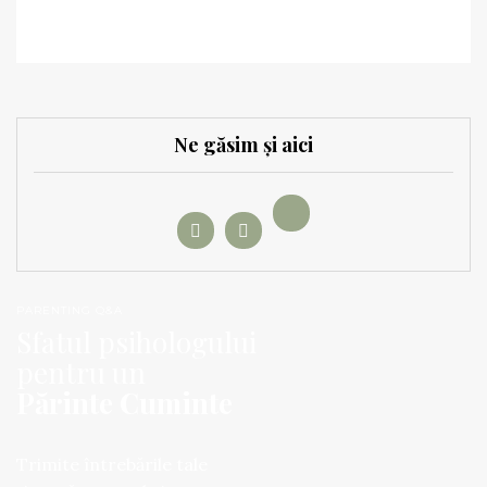
Ne găsim și aici
PARENTING Q&A
Sfatul psihologului
pentru un
Părinte Cuminte
Trimite întrebările tale