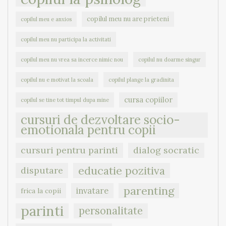
copilul meu nu are prieteni
copilul meu e anxios
copilul meu nu participa la activitati
copilul meu nu vrea sa incerce nimic nou
copilul nu doarme singur
copilul nu e motivat la scoala
copilul plange la gradinita
cursa copiilor
copilul se tine tot timpul dupa mine
cursuri de dezvoltare socio-
emotionala pentru copii
cursuri pentru parinti
dialog socratic
educatie pozitiva
disputare
parenting
invatare
frica la copii
parinti
personalitate