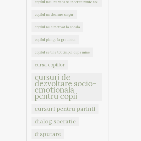
copilul meu nu vrea sa incerce nimic nou
copilul nu doarme singur
copilul nu e motivat la scoala
copilul plange la gradinita
copilul se tine tot timpul dupa mine
cursa copiilor
cursuri de
dezvoltare socio-
emotionala
pentru copii
cursuri pentru parinti
dialog socratic
disputare