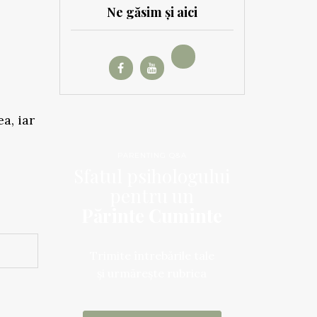
Ne găsim și aici
a, iar
PARENTING Q&A
Sfatul psihologului
pentru un
Părinte Cuminte
Trimite întrebările tale
și urmărește rubrica