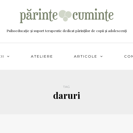
Psihoeducație și suport terapeutic dedicat părinților de copii și adolescenți
II
ATELIERE
ARTICOLE
CO
TAG
daruri