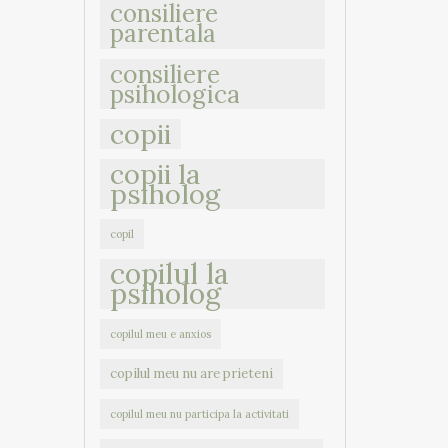
consiliere
parentala
consiliere
psihologica
copii
copii la
psiholog
copil
copilul la
psiholog
copilul meu e anxios
copilul meu nu are prieteni
copilul meu nu participa la activitati