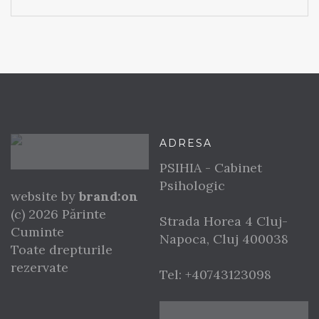
ADRESA
PSIHIA - Cabinet
Psihologic
website by
brand:on
(c) 2026 Părinte
Strada Horea 4
Cluj-
Cuminte
Napoca
,
Cluj
400038
Toate drepturile
rezervate
Tel:
+40743123098