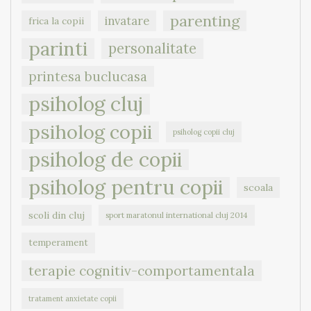
parenting
invatare
frica la copii
parinti
personalitate
printesa buclucasa
psiholog cluj
psiholog copii
psiholog copii cluj
psiholog de copii
psiholog pentru copii
scoala
scoli din cluj
sport maratonul international cluj 2014
temperament
terapie cognitiv-comportamentala
tratament anxietate copii