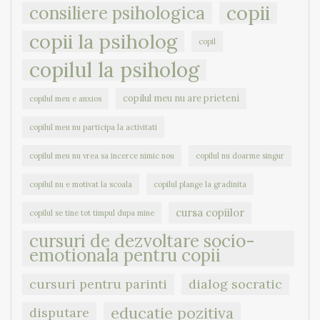
copii
consiliere psihologica
copii la psiholog
copil
copilul la psiholog
copilul meu nu are prieteni
copilul meu e anxios
copilul meu nu participa la activitati
copilul meu nu vrea sa incerce nimic nou
copilul nu doarme singur
copilul nu e motivat la scoala
copilul plange la gradinita
cursa copiilor
copilul se tine tot timpul dupa mine
cursuri de dezvoltare socio-
emotionala pentru copii
cursuri pentru parinti
dialog socratic
educatie pozitiva
disputare