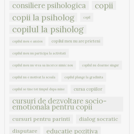
copii
consiliere psihologica
copii la psiholog
copil
copilul la psiholog
copilul meu nu are prieteni
copilul meu e anxios
copilul meu nu participa la activitati
copilul meu nu vrea sa incerce nimic nou
copilul nu doarme singur
copilul nu e motivat la scoala
copilul plange la gradinita
cursa copiilor
copilul se tine tot timpul dupa mine
cursuri de dezvoltare socio-
emotionala pentru copii
cursuri pentru parinti
dialog socratic
educatie pozitiva
disputare