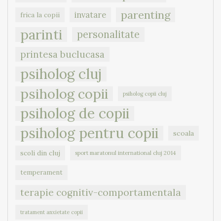
parenting
invatare
frica la copii
parinti
personalitate
printesa buclucasa
psiholog cluj
psiholog copii
psiholog copii cluj
psiholog de copii
psiholog pentru copii
scoala
scoli din cluj
sport maratonul international cluj 2014
temperament
terapie cognitiv-comportamentala
tratament anxietate copii