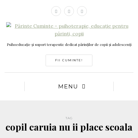
Psihoeducație și suport terapeutic dedicat părinților de copii și adolescenți
FII CUMINTE!
MENU
TAG
copil caruia nu ii place scoala