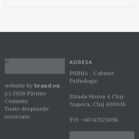
ADRESA
PSIHIA - Cabinet
Psihologic
website by
brand:on
(c) 2026 Părinte
Strada Horea 4
Cluj-
Cuminte
Napoca
,
Cluj
400038
Toate drepturile
rezervate
Tel:
+40743123098