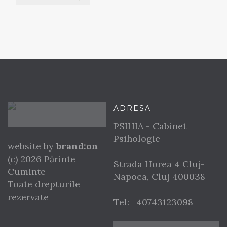
ADRESA
PSIHIA - Cabinet
Psihologic
website by
brand:on
(c) 2026 Părinte
Strada Horea 4
Cluj-
Cuminte
Napoca
,
Cluj
400038
Toate drepturile
rezervate
Tel:
+40743123098