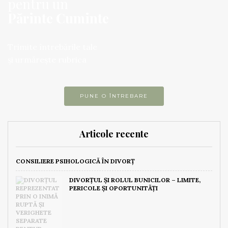
pentru un
Părinte Cuminte
Trimite întrebările tale
și urmărește rubrica
PUNE O ÎNTREBARE
Articole recente
CONSILIERE PSIHOLOGICĂ ÎN DIVORȚ
DIVORȚUL ȘI ROLUL BUNICILOR – LIMITE,
PERICOLE ȘI OPORTUNITĂȚI