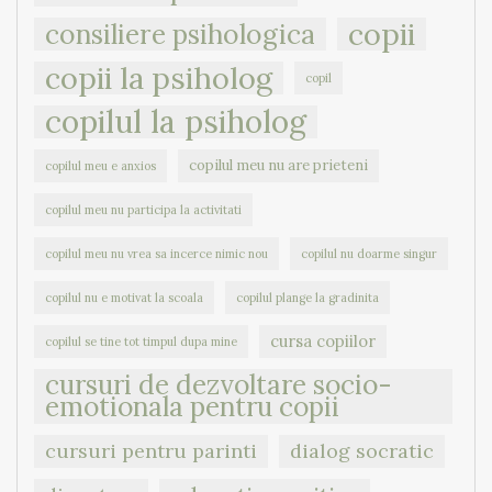
copii
consiliere psihologica
copii la psiholog
copil
copilul la psiholog
copilul meu nu are prieteni
copilul meu e anxios
copilul meu nu participa la activitati
copilul meu nu vrea sa incerce nimic nou
copilul nu doarme singur
copilul nu e motivat la scoala
copilul plange la gradinita
cursa copiilor
copilul se tine tot timpul dupa mine
cursuri de dezvoltare socio-
emotionala pentru copii
cursuri pentru parinti
dialog socratic