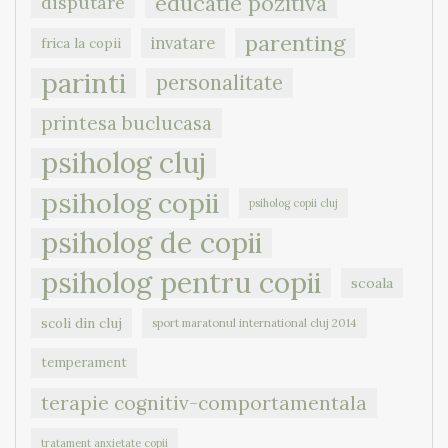
educatie pozitiva
disputare
parenting
invatare
frica la copii
parinti
personalitate
printesa buclucasa
psiholog cluj
psiholog copii
psiholog copii cluj
psiholog de copii
psiholog pentru copii
scoala
scoli din cluj
sport maratonul international cluj 2014
temperament
terapie cognitiv-comportamentala
tratament anxietate copii