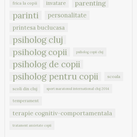
parenting
invatare
frica la copii
parinti
personalitate
printesa buclucasa
psiholog cluj
psiholog copii
psiholog copii cluj
psiholog de copii
psiholog pentru copii
scoala
scoli din cluj
sport maratonul international cluj 2014
temperament
terapie cognitiv-comportamentala
tratament anxietate copii