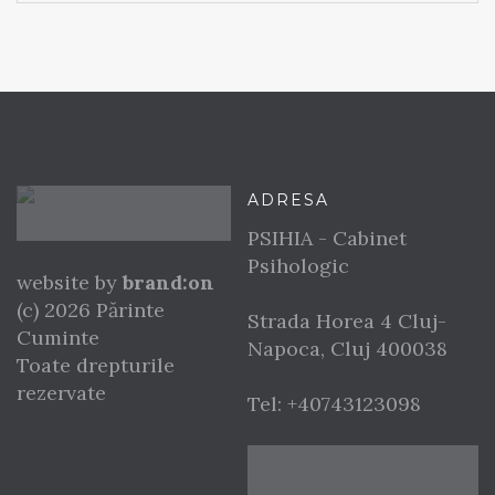
ADRESA
PSIHIA - Cabinet
Psihologic
website by
brand:on
(c) 2026 Părinte
Strada Horea 4
Cluj-
Cuminte
Napoca
,
Cluj
400038
Toate drepturile
rezervate
Tel:
+40743123098