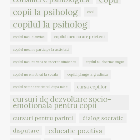
copii la psiholog
copil
copilul la psiholog
copilul meu nu are prieteni
copilul meu e anxios
copilul meu nu participa la activitati
copilul meu nu vrea sa incerce nimic nou
copilul nu doarme singur
copilul nu e motivat la scoala
copilul plange la gradinita
cursa copiilor
copilul se tine tot timpul dupa mine
cursuri de dezvoltare socio-
emotionala pentru copii
cursuri pentru parinti
dialog socratic
educatie pozitiva
disputare