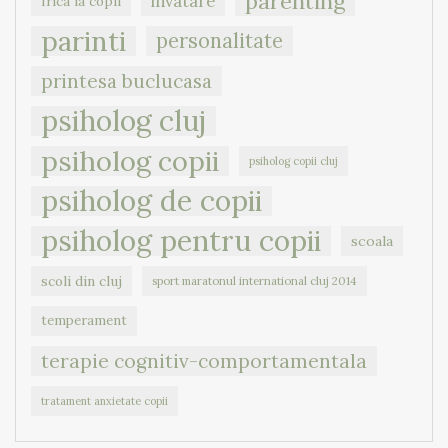
parenting
invatare
frica la copii
parinti
personalitate
printesa buclucasa
psiholog cluj
psiholog copii
psiholog copii cluj
psiholog de copii
psiholog pentru copii
scoala
scoli din cluj
sport maratonul international cluj 2014
temperament
terapie cognitiv-comportamentala
tratament anxietate copii