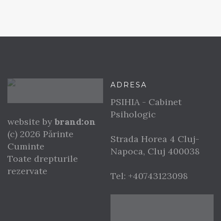
ADRESA
PSIHIA - Cabinet
Psihologic
website by
brand:on
(c) 2026 Părinte
Strada Horea 4
Cluj-
Cuminte
Napoca
,
Cluj
400038
Toate drepturile
rezervate
Tel:
+40743123098