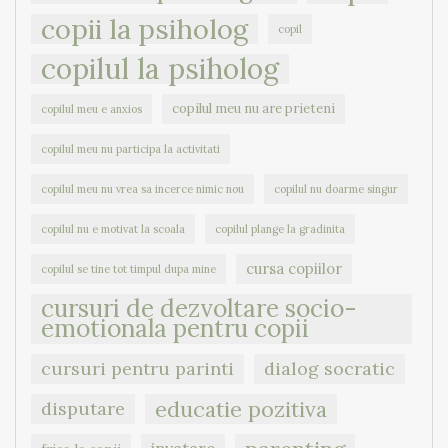
copii la psiholog
copil
copilul la psiholog
copilul meu nu are prieteni
copilul meu e anxios
copilul meu nu participa la activitati
copilul meu nu vrea sa incerce nimic nou
copilul nu doarme singur
copilul nu e motivat la scoala
copilul plange la gradinita
cursa copiilor
copilul se tine tot timpul dupa mine
cursuri de dezvoltare socio-
emotionala pentru copii
cursuri pentru parinti
dialog socratic
educatie pozitiva
disputare