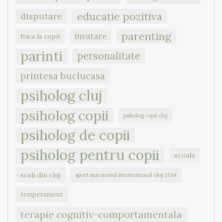
educatie pozitiva
disputare
parenting
invatare
frica la copii
parinti
personalitate
printesa buclucasa
psiholog cluj
psiholog copii
psiholog copii cluj
psiholog de copii
psiholog pentru copii
scoala
scoli din cluj
sport maratonul international cluj 2014
temperament
terapie cognitiv-comportamentala