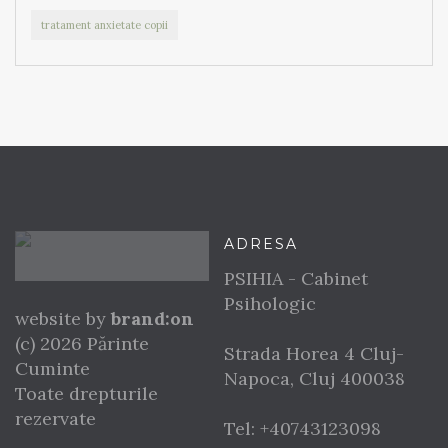
tratament anxietate copii
ADRESA
PSIHIA - Cabinet
Psihologic
website by
brand:on
(c) 2026 Părinte
Strada Horea 4
Cluj-
Cuminte
Napoca
,
Cluj
400038
Toate drepturile
rezervate
Tel:
+40743123098