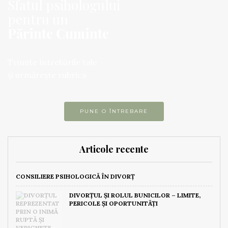
Sfatul psihologului
pentru un
Părinte Cuminte
Trimite întrebările tale
și urmărește rubrica
PUNE O ÎNTREBARE
Articole recente
CONSILIERE PSIHOLOGICĂ ÎN DIVORȚ
DIVORȚUL ȘI ROLUL BUNICILOR – LIMITE,
PERICOLE ȘI OPORTUNITĂȚI