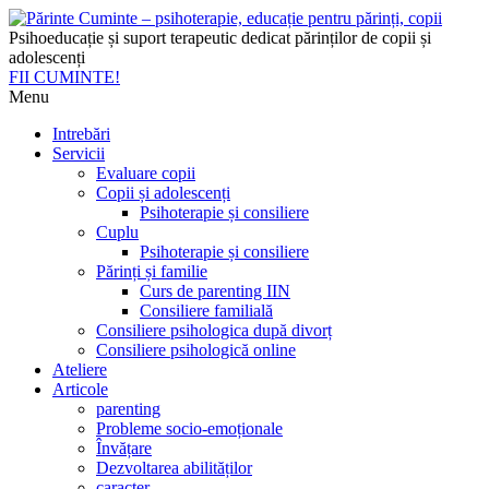
Psihoeducație și suport terapeutic dedicat părinților de copii și
adolescenți
FII CUMINTE!
Menu
Intrebări
Servicii
Evaluare copii
Copii și adolescenți
Psihoterapie și consiliere
Cuplu
Psihoterapie și consiliere
Părinți și familie
Curs de parenting IIN
Consiliere familială
Consiliere psihologica după divorț
Consiliere psihologică online
Ateliere
Articole
parenting
Probleme socio-emoționale
Învățare
Dezvoltarea abilităților
caracter