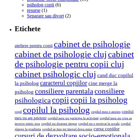
psiholog copii
(6)
resurse
(1)
Separare sau divorț
(2)
Etichete
cabinet de psihologie
ateliere pentru copii
cabinet de psihologie cluj
cabinet
de psihologie pentru copii cluj
cabinet psihologic cluj
cand duc copilul
caracterul copiilor
la psiholog
cine merge la
consiliere parentala
consiliere
psiholog
copii
copii la psiholog
psihologica
copilul la psiholog
copilul
copil
copilul meu e anxios
meu nu are prieteni
copilul meu nu participa la activitati
copilul meu nu vrea sa
incerce nimic nou
copilul nu doarme singur
copilul nu e motivat la scoala
copilul
cursa copiilor
plange la gradinita
copilul se tine tot timpul dupa mine
cursuri de dezvoltare socio-emotionala