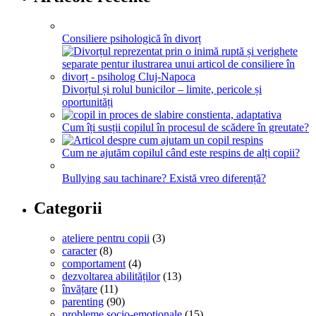
Consiliere psihologică în divorț
Divorțul și rolul bunicilor – limite, pericole și
oportunități
Cum îți susții copilul în procesul de scădere în greutate?
Cum ne ajutăm copilul când este respins de alți copii?
Bullying sau tachinare? Există vreo diferență?
Categorii
ateliere pentru copii
(3)
caracter
(8)
comportament
(4)
dezvoltarea abilităților
(13)
învățare
(11)
parenting
(90)
probleme socio-emoționale
(15)