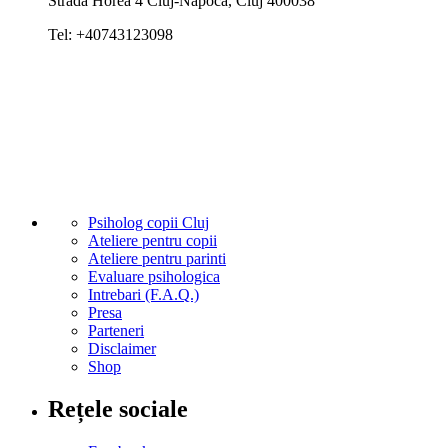
Strada Horea 4
Cluj-Napoca
,
Cluj
400038
Tel:
+40743123098
Psiholog copii Cluj
Ateliere pentru copii
Ateliere pentru parinti
Evaluare psihologica
Intrebari (F.A.Q.)
Presa
Parteneri
Disclaimer
Shop
Rețele sociale