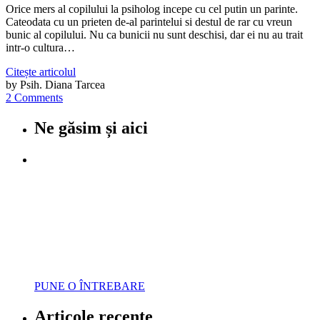
Orice mers al copilului la psiholog incepe cu cel putin un parinte.
Cateodata cu un prieten de-al parintelui si destul de rar cu vreun
bunic al copilului. Nu ca bunicii nu sunt deschisi, dar ei nu au trait
intr-o cultura…
Citește articolul
by Psih. Diana Tarcea
2 Comments
Ne găsim și aici
Parenting Q&A
Sfatul psihologului
pentru un
Părinte Cuminte
Trimite întrebările tale
și urmărește rubrica
PUNE O ÎNTREBARE
Articole recente