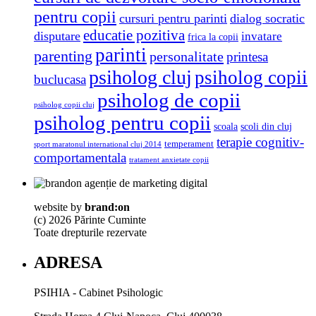
pentru copii
cursuri pentru parinti
dialog socratic
educatie pozitiva
disputare
invatare
frica la copii
parinti
parenting
personalitate
printesa
psiholog cluj
psiholog copii
buclucasa
psiholog de copii
psiholog copii cluj
psiholog pentru copii
scoala
scoli din cluj
terapie cognitiv-
temperament
sport maratonul international cluj 2014
comportamentala
tratament anxietate copii
website by
brand:on
(c) 2026 Părinte Cuminte
Toate drepturile rezervate
ADRESA
PSIHIA - Cabinet Psihologic