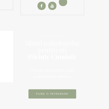
PARENTING Q&A
Sfatul psihologului
pentru un
Părinte Cuminte
Trimite întrebările tale
și urmărește rubrica
PUNE O ÎNTREBARE