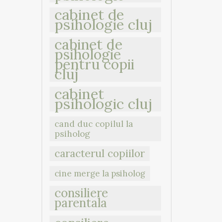
cabinet de
psihologie cluj
cabinet de
psihologie
pentru copii
cluj
cabinet
psihologic cluj
cand duc copilul la
psiholog
caracterul copiilor
cine merge la psiholog
consiliere
parentala