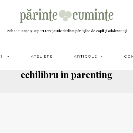
Psihoeducație și suport terapeutic dedicat părinților de copii și adolescenți
II
ATELIERE
ARTICOLE
CO
echilibru in parenting