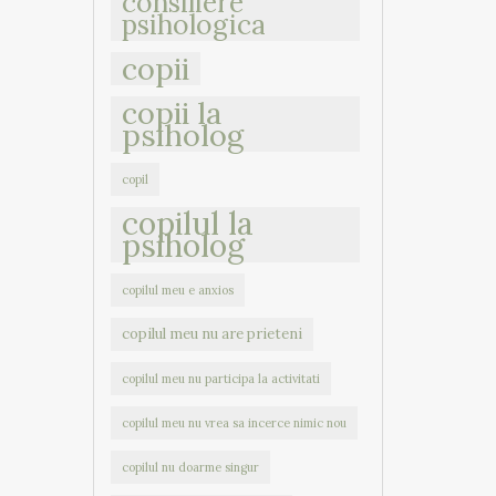
consiliere
psihologica
copii
copii la
psiholog
copil
copilul la
psiholog
copilul meu e anxios
copilul meu nu are prieteni
copilul meu nu participa la activitati
copilul meu nu vrea sa incerce nimic nou
copilul nu doarme singur