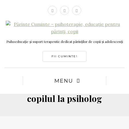
Psihoeducație și suport terapeutic dedicat părinților de copii și adolescenți
FII CUMINTE!
MENU
copilul la psiholog