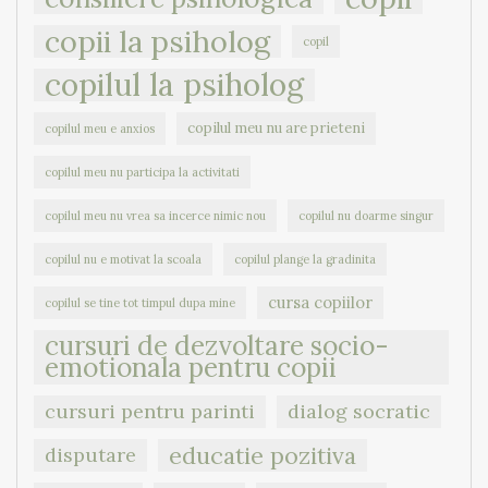
copii la psiholog
copil
copilul la psiholog
copilul meu nu are prieteni
copilul meu e anxios
copilul meu nu participa la activitati
copilul meu nu vrea sa incerce nimic nou
copilul nu doarme singur
copilul nu e motivat la scoala
copilul plange la gradinita
cursa copiilor
copilul se tine tot timpul dupa mine
cursuri de dezvoltare socio-
emotionala pentru copii
cursuri pentru parinti
dialog socratic
educatie pozitiva
disputare