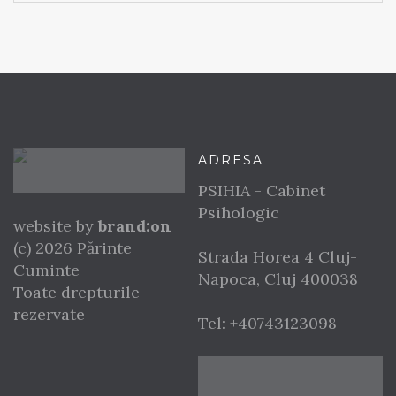
ADRESA
PSIHIA - Cabinet
Psihologic
website by
brand:on
(c) 2026 Părinte
Strada Horea 4
Cluj-
Cuminte
Napoca
,
Cluj
400038
Toate drepturile
rezervate
Tel:
+40743123098