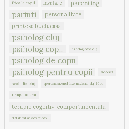
parenting
invatare
frica la copii
parinti
personalitate
printesa buclucasa
psiholog cluj
psiholog copii
psiholog copii cluj
psiholog de copii
psiholog pentru copii
scoala
scoli din cluj
sport maratonul international cluj 2014
temperament
terapie cognitiv-comportamentala
tratament anxietate copii